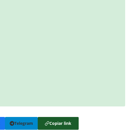
k
Telegram
Copiar link