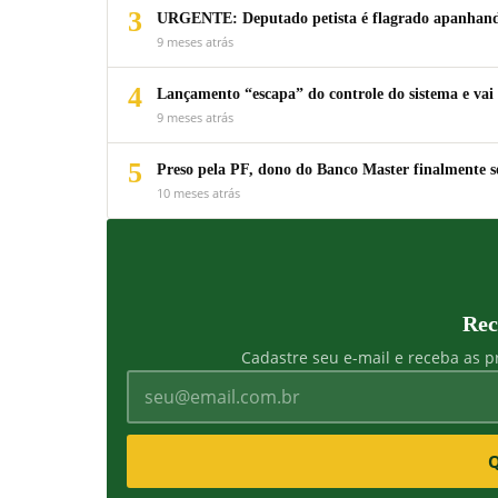
3
URGENTE: Deputado petista é flagrado apanhando
9 meses atrás
4
Lançamento “escapa” do controle do sistema e vai 
9 meses atrás
5
Preso pela PF, dono do Banco Master finalmente s
10 meses atrás
Rec
Cadastre seu e-mail e receba as pr
Q