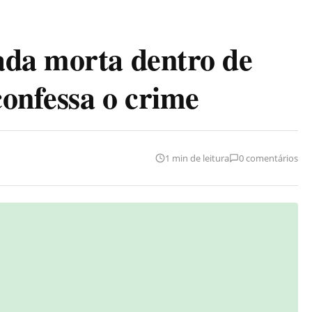
ada morta dentro de
onfessa o crime
1 min de leitura
0 comentários