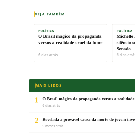
VEJA TAMBÉM
POLÍTICA
POLÍTICA
O Brasil mágico da propaganda
Michelle
versus a realidade cruel da fome
silêncio 
Senado
6 dias atrás
6 dias atrá
MAIS LIDOS
1
O Brasil mágico da propaganda versus a realidade
6 dias atrás
2
Revelada a provável causa da morte de jovem inv
9 meses atrás