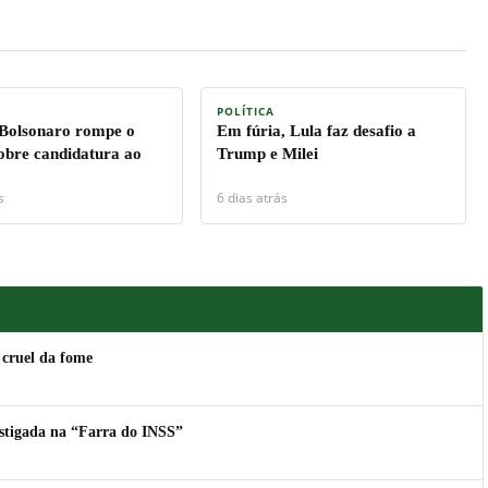
POLÍTICA
 Bolsonaro rompe o
Em fúria, Lula faz desafio a
sobre candidatura ao
Trump e Milei
s
6 dias atrás
 cruel da fome
estigada na “Farra do INSS”