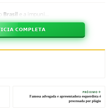
 o
Brasil
e a impuni…
𝗜𝗖𝗜𝗔 𝗖𝗢𝗠𝗣𝗟𝗘𝗧𝗔
PRÓXIMO
Famosa advogada e apresentadora esquerdista é
processada por plágio