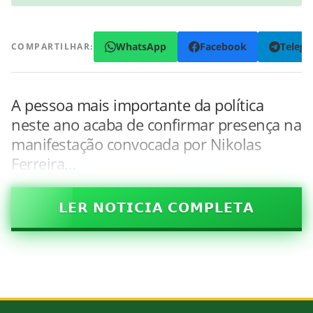
WhatsApp
Facebook
Teleg
COMPARTILHAR:
A pessoa mais importante da política
neste ano acaba de confirmar presença na
manifestação convocada por Nikolas
Ferreira…
𝗟𝗘𝗥 𝗡𝗢𝗧𝗜𝗖𝗜𝗔 𝗖𝗢𝗠𝗣𝗟𝗘𝗧𝗔