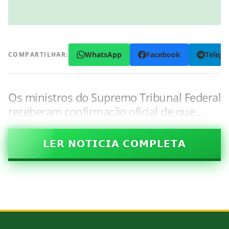
WhatsApp
Facebook
Teleg
COMPARTILHAR:
Os ministros do Supremo Tribunal Federal
receberam confirmação oficial de que…
𝗟𝗘𝗥 𝗡𝗢𝗧𝗜𝗖𝗜𝗔 𝗖𝗢𝗠𝗣𝗟𝗘𝗧𝗔