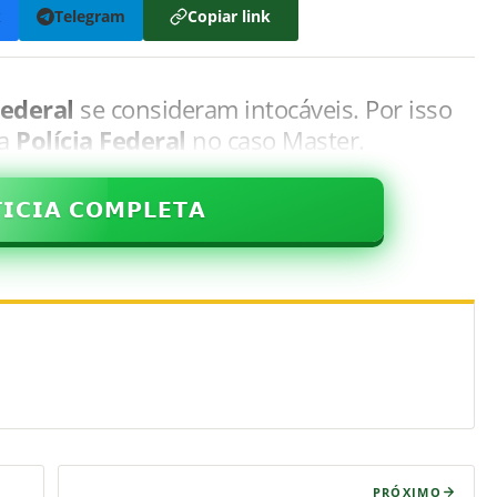
k
Telegram
Copiar link
ederal
se consideram intocáveis. Por isso
a
Polícia Federal
no caso Master.
𝗜𝗖𝗜𝗔 𝗖𝗢𝗠𝗣𝗟𝗘𝗧𝗔
PRÓXIMO