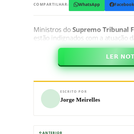
WhatsApp
Faceboo
COMPARTILHAR:
Ministros do
Supremo Tribunal F
estão indignados com a atuação d
𝗟𝗘𝗥 𝗡𝗢
ESCRITO POR
Jorge Meirelles
ANTERIOR