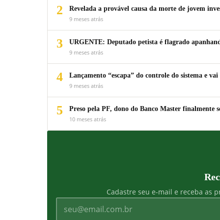
2
Revelada a provável causa da morte de jovem inv
9 meses atrás
3
URGENTE: Deputado petista é flagrado apanhando
9 meses atrás
4
Lançamento “escapa” do controle do sistema e vai 
9 meses atrás
5
Preso pela PF, dono do Banco Master finalmente s
10 meses atrás
Rec
Cadastre seu e-mail e receba as pr