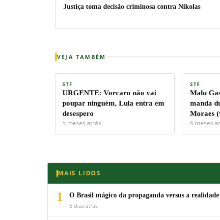
Justiça toma decisão criminosa contra Nikolas
VEJA TAMBÉM
STF
STF
URGENTE: Vorcaro não vai
Malu Gas
poupar ninguém, Lula entra em
manda du
desespero
Moraes (
5 meses atrás
6 meses at
MAIS LIDOS
1
O Brasil mágico da propaganda versus a realidade
6 dias atrás