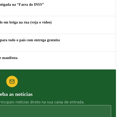
estigada na “Farra do INSS”
 em briga na rua (veja o vídeo)
para todo o país com entrega gratuita
e manifesta
eba as notícias
incipais notícias direto na sua caixa de entrada.