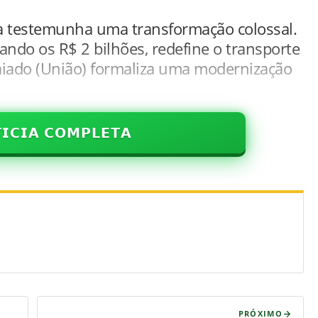
a testemunha uma transformação colossal.
ando os R$ 2 bilhões, redefine o transporte
aiado (União) formaliza uma modernização
𝗜𝗖𝗜𝗔 𝗖𝗢𝗠𝗣𝗟𝗘𝗧𝗔
PRÓXIMO