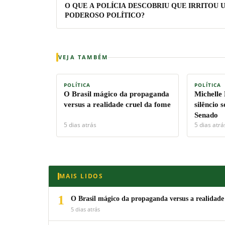
O QUE A POLÍCIA DESCOBRIU QUE IRRITOU 
PODEROSO POLÍTICO?
VEJA TAMBÉM
POLÍTICA
POLÍTICA
O Brasil mágico da propaganda
Michelle
versus a realidade cruel da fome
silêncio 
Senado
5 dias atrás
5 dias atrá
MAIS LIDOS
1
O Brasil mágico da propaganda versus a realidade
5 dias atrás