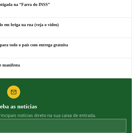
estigada na “Farra do INSS”
 em briga na rua (veja o vídeo)
para todo o país com entrega gratuita
e manifesta
eba as notícias
incipais notícias direto na sua caixa de entrada.