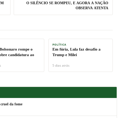
UM
O SILÊNCIO SE ROMPEU, E AGORA A NAÇÃO
OBSERVA ATENTA
POLÍTICA
 Bolsonaro rompe o
Em fúria, Lula faz desafio a
sobre candidatura ao
Trump e Milei
s
5 dias atrás
 cruel da fome