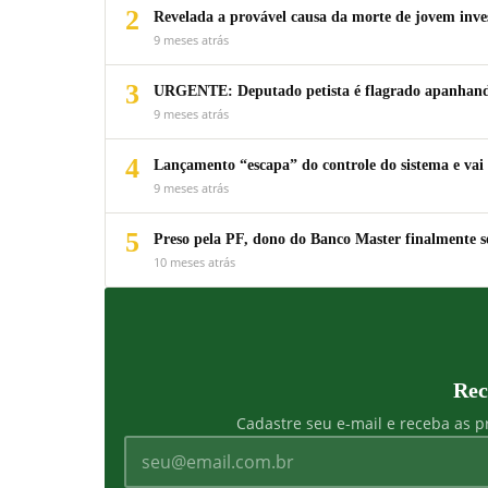
2
Revelada a provável causa da morte de jovem inv
9 meses atrás
3
URGENTE: Deputado petista é flagrado apanhando
9 meses atrás
4
Lançamento “escapa” do controle do sistema e vai 
9 meses atrás
5
Preso pela PF, dono do Banco Master finalmente s
10 meses atrás
Rec
Cadastre seu e-mail e receba as pr