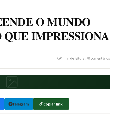
EENDE O MUNDO
 QUE IMPRESSIONA
1 min de leitura
0 comentários
k
Telegram
Copiar link