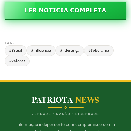
𝗟𝗘𝗥 𝗡𝗢𝗧𝗜𝗖𝗜𝗔 𝗖𝗢𝗠𝗣𝗟𝗘𝗧𝗔
TAGS
#Brasil
#Influência
#liderança
#Soberania
#Valores
PATRIOTA
NEWS
VERDADE · NAÇÃO · LIBERDADE
Informação independente com compromisso com a