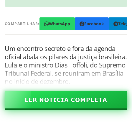
WhatsApp
Facebook
Teleg
COMPARTILHAR:
Um encontro secreto e fora da agenda
oficial abala os pilares da justiça brasileira.
Lula e o ministro Dias Toffoli, do Supremo
Tribunal Federal, se reuniram em Brasília
no início de dezembro.
𝗟𝗘𝗥 𝗡𝗢𝗧𝗜𝗖𝗜𝗔 𝗖𝗢𝗠𝗣𝗟𝗘𝗧𝗔