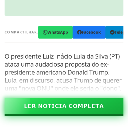
WhatsApp
Facebook
Teleg
COMPARTILHAR:
O presidente Luiz Inácio Lula da Silva (PT)
ataca uma audaciosa proposta do ex-
presidente americano Donald Trump.
Lula, em discurso, acusa Trump de querer
uma "nova ONU" onde ele seria o "dono".
𝗟𝗘𝗥 𝗡𝗢𝗧𝗜𝗖𝗜𝗔 𝗖𝗢𝗠𝗣𝗟𝗘𝗧𝗔