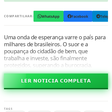
WhatsApp
Facebook
Teleg
COMPARTILHAR:
Uma onda de esperança varre o país para
milhares de brasileiros. O suor e a
poupança do cidadão de bem, que
trabalha e investe, são finalmente
protegidos, superando a burocracia.
𝗟𝗘𝗥 𝗡𝗢𝗧𝗜𝗖𝗜𝗔 𝗖𝗢𝗠𝗣𝗟𝗘𝗧𝗔
TAGS