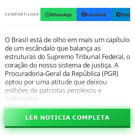
WhatsApp
Facebook
Teleg
COMPARTILHAR:
O Brasil está de olho em mais um capítulo
de um escândalo que balança as
estruturas do Supremo Tribunal Federal, o
coração do nosso sistema de justiça. A
Procuradoria-Geral da República (PGR)
optou por uma atitude que deixou
milhões de patriotas perplexos e
indignados.
𝗟𝗘𝗥 𝗡𝗢𝗧𝗜𝗖𝗜𝗔 𝗖𝗢𝗠𝗣𝗟𝗘𝗧𝗔