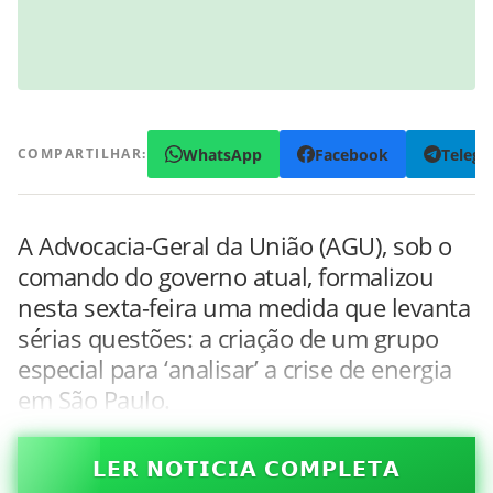
WhatsApp
Facebook
Teleg
COMPARTILHAR:
A Advocacia-Geral da União (AGU), sob o
comando do governo atual, formalizou
nesta sexta-feira uma medida que levanta
sérias questões: a criação de um grupo
especial para ‘analisar’ a crise de energia
em São Paulo.
𝗟𝗘𝗥 𝗡𝗢𝗧𝗜𝗖𝗜𝗔 𝗖𝗢𝗠𝗣𝗟𝗘𝗧𝗔