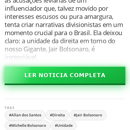
influenciador que, talvez movido por
interesses escusos ou pura amargura,
tenta criar narrativas divisionistas em um
momento crucial para o Brasil. Ela deixou
claro: a unidade da direita em torno do
nosso Gigante, Jair Bolsonaro, é
inegociável.
𝗟𝗘𝗥 𝗡𝗢𝗧𝗜𝗖𝗜𝗔 𝗖𝗢𝗠𝗣𝗟𝗘𝗧𝗔
TAGS
#Allan dos Santos
#Direita
#Jair Bolsonaro
#Michelle Bolsonaro
#Unidade