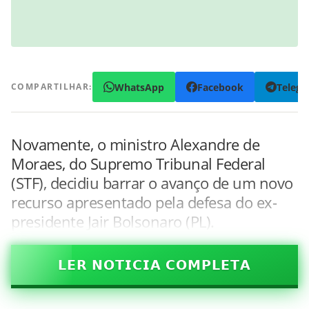
WhatsApp
Facebook
Teleg
COMPARTILHAR:
Novamente, o ministro Alexandre de
Moraes, do Supremo Tribunal Federal
(STF), decidiu barrar o avanço de um novo
recurso apresentado pela defesa do ex-
presidente Jair Bolsonaro (PL).
𝗟𝗘𝗥 𝗡𝗢𝗧𝗜𝗖𝗜𝗔 𝗖𝗢𝗠𝗣𝗟𝗘𝗧𝗔