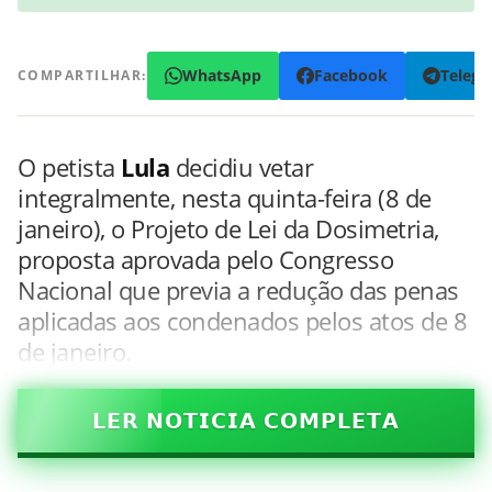
WhatsApp
Facebook
Teleg
COMPARTILHAR:
O petista
Lula
decidiu vetar
integralmente, nesta quinta-feira (8 de
janeiro), o Projeto de Lei da Dosimetria,
proposta aprovada pelo Congresso
Nacional que previa a redução das penas
aplicadas aos condenados pelos atos de 8
de janeiro.
𝗟𝗘𝗥 𝗡𝗢𝗧𝗜𝗖𝗜𝗔 𝗖𝗢𝗠𝗣𝗟𝗘𝗧𝗔