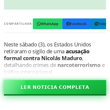
WhatsApp
Facebook
Teleg
COMPARTILHAR:
Neste sábado (3), os Estados Unidos
retiraram o sigilo de uma
acusação
formal contra Nicolás Maduro
,
detalhando crimes de
narcoterrorismo
e
tráfico internacional.
𝗟𝗘𝗥 𝗡𝗢𝗧𝗜𝗖𝗜𝗔 𝗖𝗢𝗠𝗣𝗟𝗘𝗧𝗔