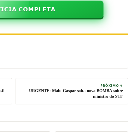
𝗜𝗖𝗜𝗔 𝗖𝗢𝗠𝗣𝗟𝗘𝗧𝗔
PRÓXIMO
sil
URGENTE: Malu Gaspar solta nova BOMBA sobre
ministro do STF