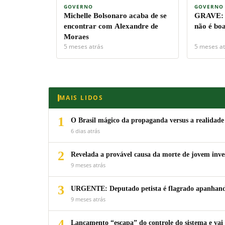
GOVERNO
GOVERNO
Michelle Bolsonaro acaba de se
GRAVE: S
encontrar com Alexandre de
não é bo
Moraes
5 meses atrás
5 meses at
MAIS LIDOS
1
O Brasil mágico da propaganda versus a realidade
6 dias atrás
2
Revelada a provável causa da morte de jovem inv
9 meses atrás
3
URGENTE: Deputado petista é flagrado apanhando
9 meses atrás
4
Lançamento “escapa” do controle do sistema e vai 