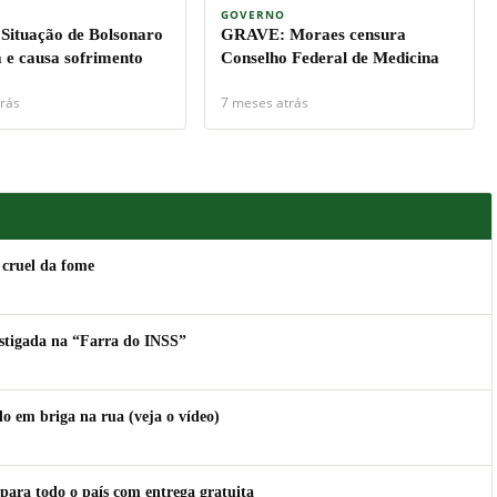
GOVERNO
ituação de Bolsonaro
GRAVE: Moraes censura
a e causa sofrimento
Conselho Federal de Medicina
rás
7 meses atrás
 cruel da fome
estigada na “Farra do INSS”
 em briga na rua (veja o vídeo)
para todo o país com entrega gratuita