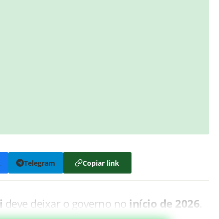
k
Telegram
Copiar link
i
deve deixar o governo no
início de 2026
.