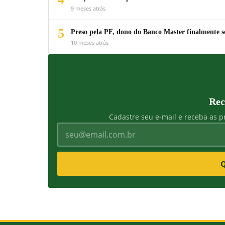
9 meses atrás
5
Preso pela PF, dono do Banco Master finalmente s
10 meses atrás
Rec
Cadastre seu e-mail e receba as pr
Q