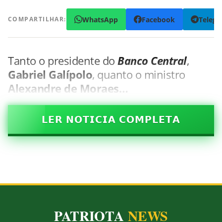
WhatsApp
Facebook
Teleg
COMPARTILHAR:
Tanto o presidente do
Banco Central
,
Gabriel Galípolo
, quanto o ministro
Alexandre de Moraes…
𝗟𝗘𝗥 𝗡𝗢𝗧𝗜𝗖𝗜𝗔 𝗖𝗢𝗠𝗣𝗟𝗘𝗧𝗔
PATRIOTA
NEWS