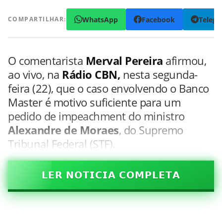
WhatsApp
Facebook
Teleg
COMPARTILHAR:
O comentarista
Merval Pereira
afirmou,
ao vivo, na
Rádio CBN,
nesta segunda-
feira (22), que o caso envolvendo o Banco
Master é motivo suficiente para um
pedido de impeachment do ministro
Alexandre de Moraes
, do Supremo
Tribunal Federal (STF).
𝗟𝗘𝗥 𝗡𝗢𝗧𝗜𝗖𝗜𝗔 𝗖𝗢𝗠𝗣𝗟𝗘𝗧𝗔