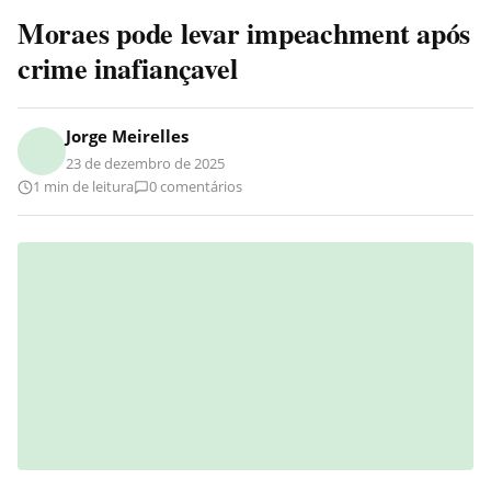
Moraes pode levar impeachment após
crime inafiançavel
Jorge Meirelles
23 de dezembro de 2025
1 min de leitura
0 comentários