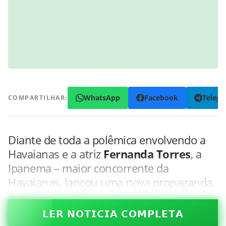
WhatsApp
Facebook
Teleg
COMPARTILHAR:
Diante de toda a polêmica envolvendo a
Havaianas e a atriz
Fernanda Torres
, a
Ipanema – maior concorrente da
Havaianas, lançou uma nova propaganda.
𝗟𝗘𝗥 𝗡𝗢𝗧𝗜𝗖𝗜𝗔 𝗖𝗢𝗠𝗣𝗟𝗘𝗧𝗔