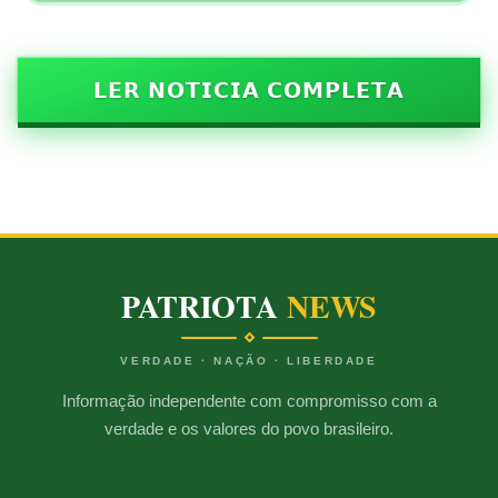
𝗟𝗘𝗥 𝗡𝗢𝗧𝗜𝗖𝗜𝗔 𝗖𝗢𝗠𝗣𝗟𝗘𝗧𝗔
PATRIOTA
NEWS
VERDADE · NAÇÃO · LIBERDADE
Informação independente com compromisso com a
verdade e os valores do povo brasileiro.