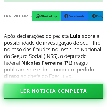
WhatsApp
Facebook
Teleg
COMPARTILHAR:
Após declarações do petista
Lula
sobre a
possibilidade de investigação de seu filho
no caso das fraudes no Instituto Nacional
do Seguro Social (INSS), o deputado
federal
Nikolas Ferreira (PL)
reagiu
publicamente e direcionou um
pedido
direto
ao chefe do Executivo.
𝗟𝗘𝗥 𝗡𝗢𝗧𝗜𝗖𝗜𝗔 𝗖𝗢𝗠𝗣𝗟𝗘𝗧𝗔