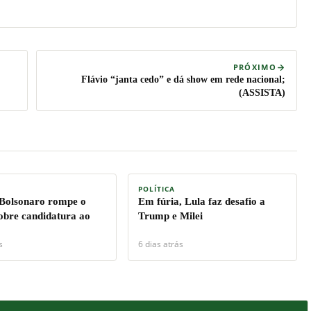
PRÓXIMO
Flávio “janta cedo” e dá show em rede nacional;
(ASSISTA)
POLÍTICA
 Bolsonaro rompe o
Em fúria, Lula faz desafio a
sobre candidatura ao
Trump e Milei
s
6 dias atrás