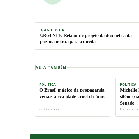
ANTERIOR
URGENTE: Relator do projeto da dosimetria dá
péssima notícia para a direita
VEJA TAMBÉM
POLÍTICA
POLÍTICA
O Brasil mágico da propaganda
Michelle
versus a realidade cruel da fome
silêncio 
Senado
6 dias atrás
6 dias atrá