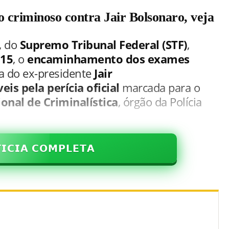
 criminoso contra Jair Bolsonaro, veja
, do
Supremo Tribunal Federal (STF)
,
 15
, o
encaminhamento dos exames
a do ex-presidente
Jair
is pela perícia oficial
marcada para o
ional de Criminalística
, órgão da Polícia
𝗜𝗖𝗜𝗔 𝗖𝗢𝗠𝗣𝗟𝗘𝗧𝗔