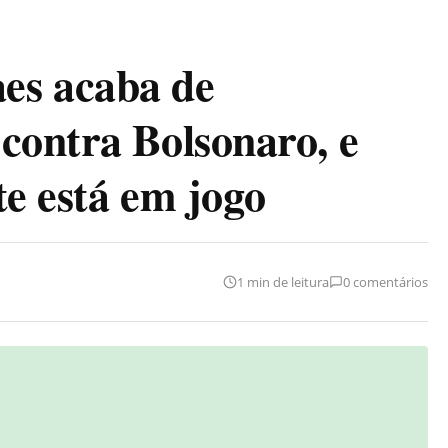
s acaba de
contra Bolsonaro, e
te está em jogo
1 min de leitura
0 comentários