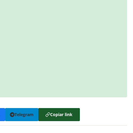
k
Telegram
Copiar link