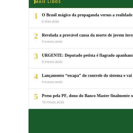
MAIS LIDOS
1
O Brasil mágico da propaganda versus a realidade
6 dias atrás
2
Revelada a provável causa da morte de jovem inv
9 meses atrás
3
URGENTE: Deputado petista é flagrado apanhando
9 meses atrás
4
Lançamento “escapa” do controle do sistema e vai 
9 meses atrás
5
Preso pela PF, dono do Banco Master finalmente s
10 meses atrás