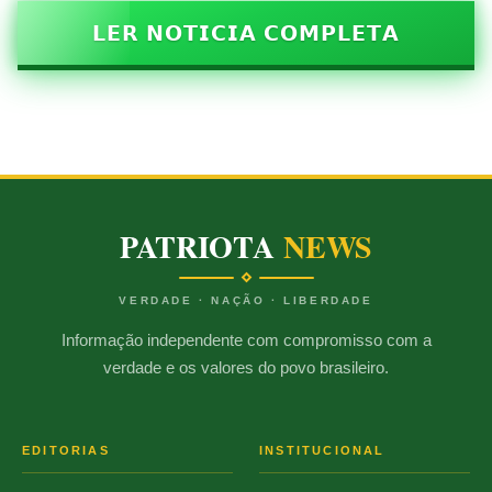
𝗟𝗘𝗥 𝗡𝗢𝗧𝗜𝗖𝗜𝗔 𝗖𝗢𝗠𝗣𝗟𝗘𝗧𝗔
PATRIOTA
NEWS
VERDADE · NAÇÃO · LIBERDADE
Informação independente com compromisso com a
verdade e os valores do povo brasileiro.
EDITORIAS
INSTITUCIONAL