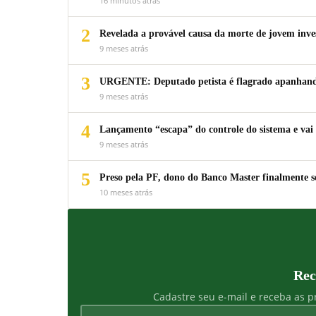
16 minutos atrás
2
Revelada a provável causa da morte de jovem inv
9 meses atrás
3
URGENTE: Deputado petista é flagrado apanhando
9 meses atrás
4
Lançamento “escapa” do controle do sistema e vai 
9 meses atrás
5
Preso pela PF, dono do Banco Master finalmente s
10 meses atrás
Rec
Cadastre seu e-mail e receba as pr