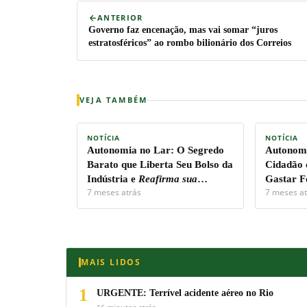
ANTERIOR
Governo faz encenação, mas vai somar “juros
estratosféricos” ao rombo bilionário dos Correios
VEJA TAMBÉM
NOTÍCIA
NOTÍCIA
Autonomia no Lar:
O Segredo
Autonomi
Barato que Liberta Seu Bolso da
Cidadão 
Indústria e
Reafirma sua
Gastar F
7 meses atrás
7 meses at
Soberania Pessoal!
Capital.
MAIS LIDOS
1
URGENTE: Terrível acidente aéreo no Rio