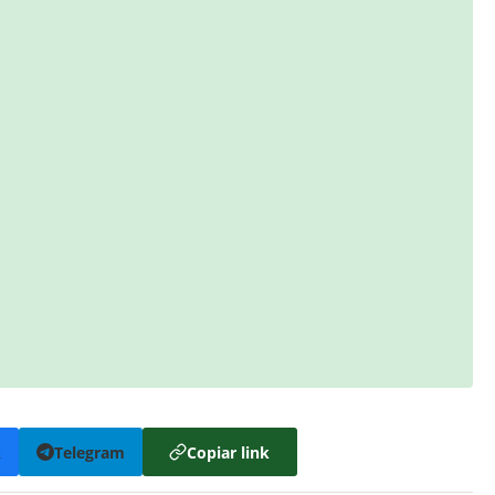
k
Telegram
Copiar link