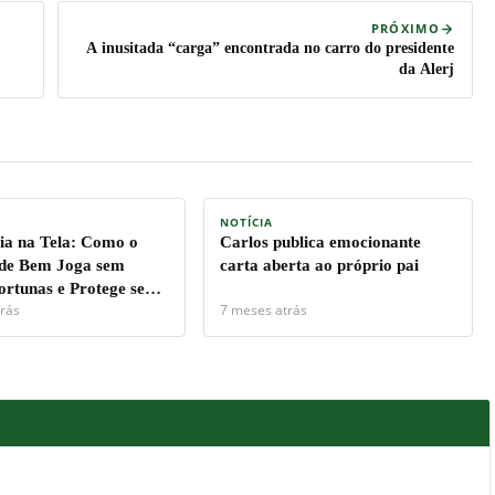
PRÓXIMO
A inusitada “carga” encontrada no carro do presidente
da Alerj
NOTÍCIA
a na Tela: Como o
Carlos publica emocionante
de Bem Joga sem
carta aberta ao próprio pai
ortunas e Protege seu
rás
7 meses atrás