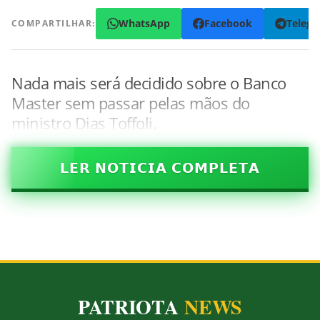
WhatsApp
Facebook
Teleg
COMPARTILHAR:
Nada mais será decidido sobre o Banco
Master sem passar pelas mãos do
ministro Dias Toffoli.
𝗟𝗘𝗥 𝗡𝗢𝗧𝗜𝗖𝗜𝗔 𝗖𝗢𝗠𝗣𝗟𝗘𝗧𝗔
PATRIOTA
NEWS