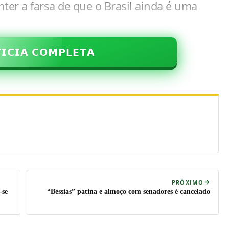
er a farsa de que o Brasil ainda é uma
𝗜𝗖𝗜𝗔 𝗖𝗢𝗠𝗣𝗟𝗘𝗧𝗔
PRÓXIMO
-se
“Bessias” patina e almoço com senadores é cancelado