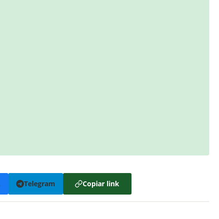
k
Telegram
Copiar link