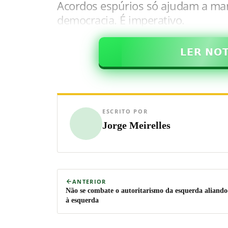
Acordos espúrios só ajudam a mant
democracia. É imperativo.
𝗟𝗘𝗥 𝗡𝗢
ESCRITO POR
Jorge Meirelles
ANTERIOR
Não se combate o autoritarismo da esquerda aliando
à esquerda