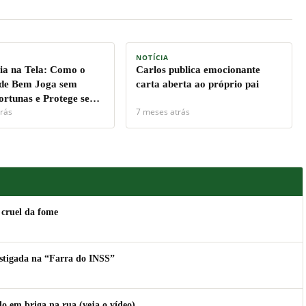
NOTÍCIA
a na Tela: Como o
Carlos publica emocionante
de Bem Joga sem
carta aberta ao próprio pai
ortunas e Protege seu
rás
7 meses atrás
 cruel da fome
estigada na “Farra do INSS”
 em briga na rua (veja o vídeo)