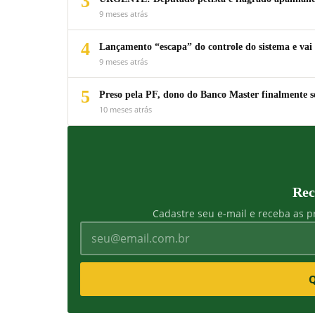
3
9 meses atrás
4
Lançamento “escapa” do controle do sistema e vai 
9 meses atrás
5
Preso pela PF, dono do Banco Master finalmente s
10 meses atrás
Rec
Cadastre seu e-mail e receba as pr
Q