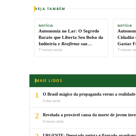
VEJA TAMBÉM
NOTÍCIA
NOTÍCIA
Autonomia no Lar:
O Segredo
Autonomi
Barato que Liberta Seu Bolso da
Cidadão 
Indústria e
Reafirma sua
Gastar F
7 meses atrás
7 meses at
Soberania Pessoal!
Capital.
MAIS LIDOS
1
O Brasil mágico da propaganda versus a realidade
5 dias atrás
2
Revelada a provável causa da morte de jovem inv
9 meses atrás
URGENTE: Deputado petista é flagrado apanhando