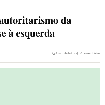
autoritarismo da
se à esquerda
1 min de leitura
0 comentários