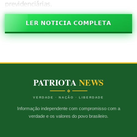
previdenciárias.
𝗟𝗘𝗥 𝗡𝗢𝗧𝗜𝗖𝗜𝗔 𝗖𝗢𝗠𝗣𝗟𝗘𝗧𝗔
PATRIOTA
NEWS
VERDADE · NAÇÃO · LIBERDADE
Informação independente com compromisso com a
verdade e os valores do povo brasileiro.