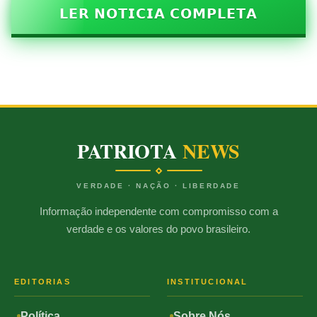
𝗟𝗘𝗥 𝗡𝗢𝗧𝗜𝗖𝗜𝗔 𝗖𝗢𝗠𝗣𝗟𝗘𝗧𝗔
PATRIOTA
NEWS
VERDADE · NAÇÃO · LIBERDADE
Informação independente com compromisso com a
verdade e os valores do povo brasileiro.
EDITORIAS
INSTITUCIONAL
Política
Sobre Nós