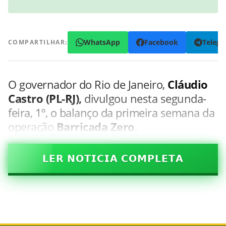
WhatsApp
Facebook
Teleg
COMPARTILHAR:
O governador do Rio de Janeiro,
Cláudio
Castro (PL-RJ),
divulgou nesta segunda-
feira, 1º, o balanço da primeira semana da
operação
Barricada Zero
.
𝗟𝗘𝗥 𝗡𝗢𝗧𝗜𝗖𝗜𝗔 𝗖𝗢𝗠𝗣𝗟𝗘𝗧𝗔