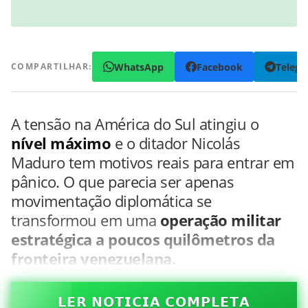
WhatsApp
Facebook
Teleg
COMPARTILHAR:
A tensão na América do Sul atingiu o
nível máximo
e o ditador Nicolás
Maduro tem motivos reais para entrar em
pânico. O que parecia ser apenas
movimentação diplomática se
transformou em uma
operação militar
estratégica a poucos quilômetros da
fronteira venezuelana.
𝗟𝗘𝗥 𝗡𝗢𝗧𝗜𝗖𝗜𝗔 𝗖𝗢𝗠𝗣𝗟𝗘𝗧𝗔