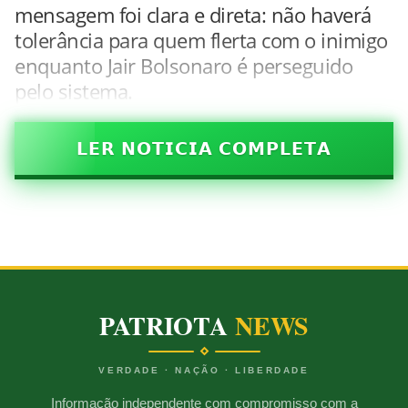
mensagem foi clara e direta: não haverá
tolerância para quem flerta com o inimigo
enquanto Jair Bolsonaro é perseguido
pelo sistema.
𝗟𝗘𝗥 𝗡𝗢𝗧𝗜𝗖𝗜𝗔 𝗖𝗢𝗠𝗣𝗟𝗘𝗧𝗔
PATRIOTA
NEWS
VERDADE · NAÇÃO · LIBERDADE
Informação independente com compromisso com a