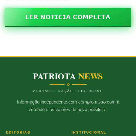
𝗟𝗘𝗥 𝗡𝗢𝗧𝗜𝗖𝗜𝗔 𝗖𝗢𝗠𝗣𝗟𝗘𝗧𝗔
PATRIOTA
NEWS
VERDADE · NAÇÃO · LIBERDADE
Informação independente com compromisso com a
verdade e os valores do povo brasileiro.
EDITORIAS
INSTITUCIONAL