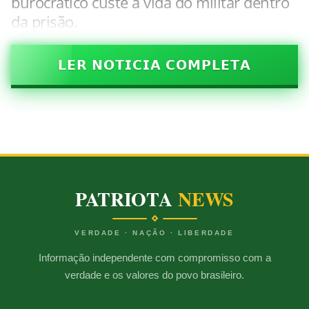
burocrático custe a vida do militar dentro
da prisão.
𝗟𝗘𝗥 𝗡𝗢𝗧𝗜𝗖𝗜𝗔 𝗖𝗢𝗠𝗣𝗟𝗘𝗧𝗔
PATRIOTA
NEWS
VERDADE · NAÇÃO · LIBERDADE
Informação independente com compromisso com a
verdade e os valores do povo brasileiro.