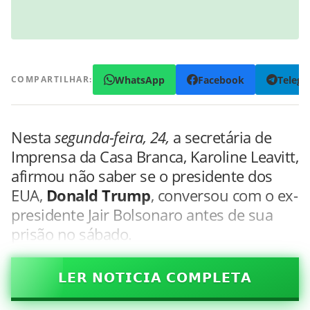
WhatsApp
Facebook
Teleg
COMPARTILHAR:
Nesta
segunda-feira, 24,
a secretária de
Imprensa da Casa Branca, Karoline Leavitt,
afirmou não saber se o presidente dos
EUA,
Donald Trump
, conversou com o ex-
presidente Jair Bolsonaro antes de sua
prisão no sábado.
𝗟𝗘𝗥 𝗡𝗢𝗧𝗜𝗖𝗜𝗔 𝗖𝗢𝗠𝗣𝗟𝗘𝗧𝗔