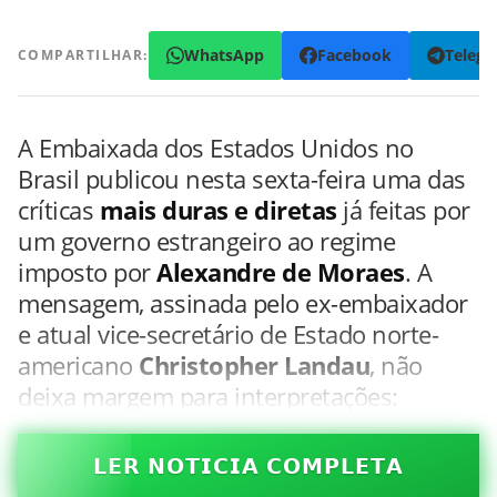
WhatsApp
Facebook
Teleg
COMPARTILHAR:
A Embaixada dos Estados Unidos no
Brasil publicou nesta sexta-feira uma das
críticas
mais duras e diretas
já feitas por
um governo estrangeiro ao regime
imposto por
Alexandre de Moraes
. A
mensagem, assinada pelo ex-embaixador
e atual vice-secretário de Estado norte-
americano
Christopher Landau
, não
deixa margem para interpretações:
𝗟𝗘𝗥 𝗡𝗢𝗧𝗜𝗖𝗜𝗔 𝗖𝗢𝗠𝗣𝗟𝗘𝗧𝗔