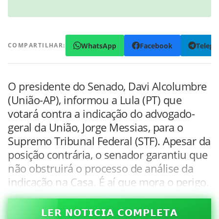
WhatsApp
Facebook
Teleg
COMPARTILHAR:
O presidente do Senado, Davi Alcolumbre
(União-AP), informou a Lula (PT) que
votará contra a indicação do advogado-
geral da União, Jorge Messias, para o
Supremo Tribunal Federal (STF). Apesar da
posição contrária, o senador garantiu que
não obstruirá o processo de análise da
indicação na Casa. É aí que mora o perigo.
𝗟𝗘𝗥 𝗡𝗢𝗧𝗜𝗖𝗜𝗔 𝗖𝗢𝗠𝗣𝗟𝗘𝗧𝗔