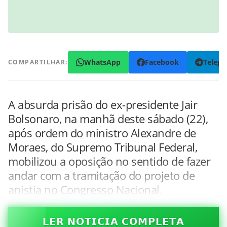
WhatsApp
Facebook
Teleg
COMPARTILHAR:
A absurda prisão do ex-presidente Jair
Bolsonaro, na manhã deste sábado (22),
após ordem do ministro Alexandre de
Moraes, do Supremo Tribunal Federal,
mobilizou a oposição no sentido de fazer
andar com a tramitação do projeto de
anistia no Congresso Nacional.
𝗟𝗘𝗥 𝗡𝗢𝗧𝗜𝗖𝗜𝗔 𝗖𝗢𝗠𝗣𝗟𝗘𝗧𝗔