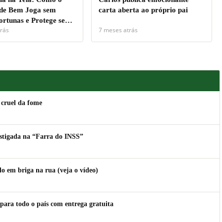
de Bem Joga sem
carta aberta ao próprio pai
ortunas e Protege seu
rás
7 meses atrás
 cruel da fome
estigada na “Farra do INSS”
 em briga na rua (veja o vídeo)
para todo o país com entrega gratuita