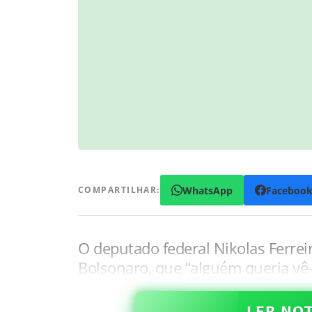
WhatsApp
Faceboo
COMPARTILHAR:
O deputado federal Nikolas Ferreir
Bolsonaro, que “alguém queria vê-
𝗟𝗘𝗥 𝗡𝗢