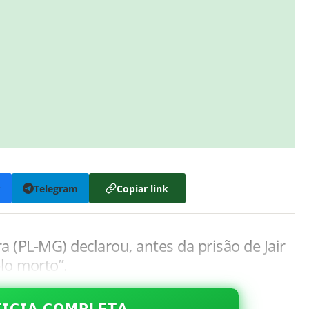
k
Telegram
Copiar link
a (PL-MG) declarou, antes da prisão de Jair
lo morto”.
𝗜𝗖𝗜𝗔 𝗖𝗢𝗠𝗣𝗟𝗘𝗧𝗔