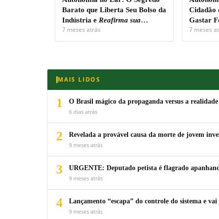
Barato que Liberta Seu Bolso da
Cidadão 
Indústria e
Reafirma sua
Gastar F
7 meses atrás
7 meses at
Soberania Pessoal!
Capital.
MAIS LIDOS
1
O Brasil mágico da propaganda versus a realidade
6 dias atrás
2
Revelada a provável causa da morte de jovem inv
9 meses atrás
3
URGENTE: Deputado petista é flagrado apanhando
9 meses atrás
4
Lançamento “escapa” do controle do sistema e vai 
9 meses atrás