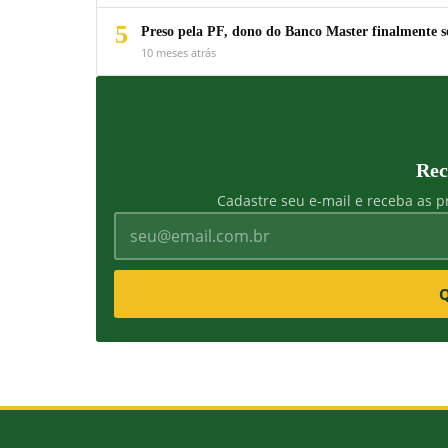
5
Preso pela PF, dono do Banco Master finalmente s
10 meses atrás
Rec
Cadastre seu e-mail e receba as pr
Q