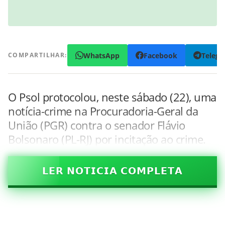
WhatsApp
Facebook
Teleg
COMPARTILHAR:
O Psol protocolou, neste sábado (22), uma
notícia-crime na Procuradoria-Geral da
União (PGR) contra o senador Flávio
Bolsonaro (PL-RJ) por incitação ao crime.
𝗟𝗘𝗥 𝗡𝗢𝗧𝗜𝗖𝗜𝗔 𝗖𝗢𝗠𝗣𝗟𝗘𝗧𝗔