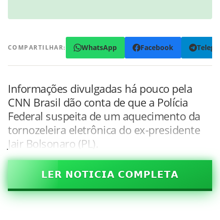
WhatsApp
Facebook
Teleg
COMPARTILHAR:
Informações divulgadas há pouco pela
CNN Brasil dão conta de que a Polícia
Federal suspeita de um aquecimento da
tornozeleira eletrônica do ex-presidente
Jair Bolsonaro (PL).
𝗟𝗘𝗥 𝗡𝗢𝗧𝗜𝗖𝗜𝗔 𝗖𝗢𝗠𝗣𝗟𝗘𝗧𝗔