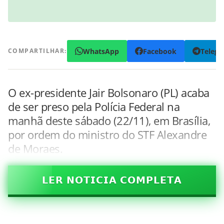
WhatsApp
Facebook
Teleg
COMPARTILHAR:
O ex-presidente Jair Bolsonaro (PL) acaba
de ser preso pela Polícia Federal na
manhã deste sábado (22/11), em Brasília,
por ordem do ministro do STF Alexandre
de Moraes.
𝗟𝗘𝗥 𝗡𝗢𝗧𝗜𝗖𝗜𝗔 𝗖𝗢𝗠𝗣𝗟𝗘𝗧𝗔