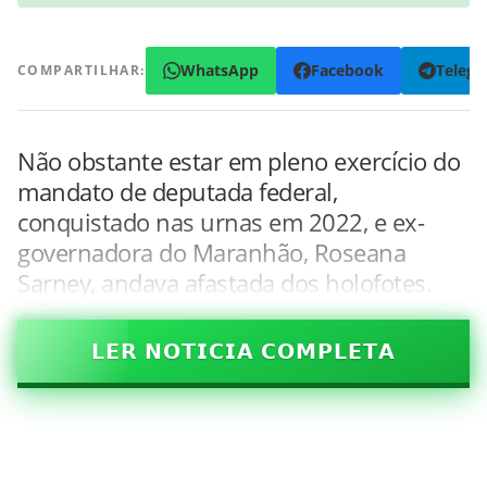
WhatsApp
Facebook
Teleg
COMPARTILHAR:
Não obstante estar em pleno exercício do
mandato de deputada federal,
conquistado nas urnas em 2022, e ex-
governadora do Maranhão, Roseana
Sarney, andava afastada dos holofotes.
𝗟𝗘𝗥 𝗡𝗢𝗧𝗜𝗖𝗜𝗔 𝗖𝗢𝗠𝗣𝗟𝗘𝗧𝗔