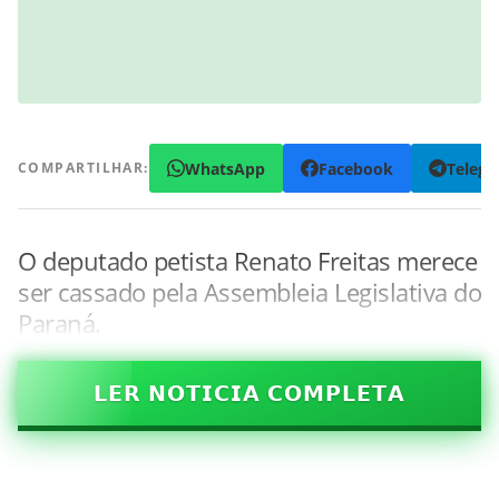
WhatsApp
Facebook
Teleg
COMPARTILHAR:
O deputado petista Renato Freitas merece
ser cassado pela Assembleia Legislativa do
Paraná.
𝗟𝗘𝗥 𝗡𝗢𝗧𝗜𝗖𝗜𝗔 𝗖𝗢𝗠𝗣𝗟𝗘𝗧𝗔