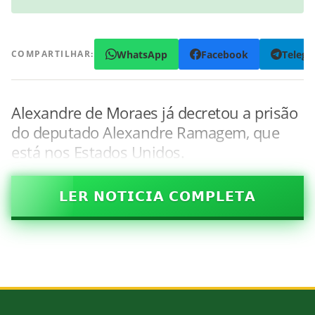
WhatsApp
Facebook
Teleg
COMPARTILHAR:
Alexandre de Moraes já decretou a prisão
do deputado Alexandre Ramagem, que
está nos Estados Unidos.
𝗟𝗘𝗥 𝗡𝗢𝗧𝗜𝗖𝗜𝗔 𝗖𝗢𝗠𝗣𝗟𝗘𝗧𝗔