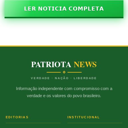
𝗟𝗘𝗥 𝗡𝗢𝗧𝗜𝗖𝗜𝗔 𝗖𝗢𝗠𝗣𝗟𝗘𝗧𝗔
PATRIOTA
NEWS
VERDADE · NAÇÃO · LIBERDADE
Informação independente com compromisso com a
verdade e os valores do povo brasileiro.
EDITORIAS
INSTITUCIONAL