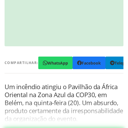
WhatsApp
Facebook
Teleg
COMPARTILHAR:
Um incêndio atingiu o Pavilhão da África
Oriental na Zona Azul da COP30, em
Belém, na quinta-feira (20). Um absurdo,
produto certamente da irresponsabilidade
da organização do evento.