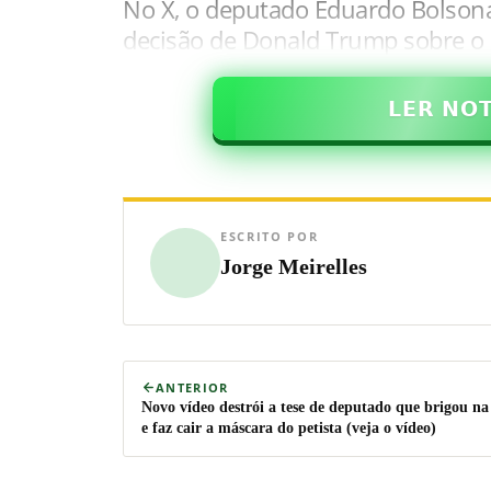
No X, o deputado Eduardo Bolsona
decisão de Donald Trump sobre o r
𝗟𝗘𝗥 𝗡𝗢
ESCRITO POR
Jorge Meirelles
ANTERIOR
Novo vídeo destrói a tese de deputado que brigou na
e faz cair a máscara do petista (veja o vídeo)