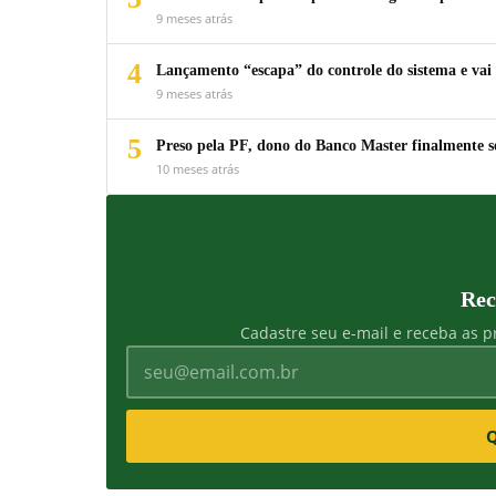
9 meses atrás
4
Lançamento “escapa” do controle do sistema e vai 
9 meses atrás
5
Preso pela PF, dono do Banco Master finalmente s
10 meses atrás
Rec
Cadastre seu e-mail e receba as pr
Q