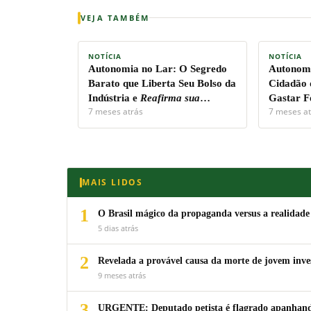
VEJA TAMBÉM
NOTÍCIA
NOTÍCIA
Autonomia no Lar:
O Segredo
Autonomi
Barato que Liberta Seu Bolso da
Cidadão 
Indústria e
Reafirma sua
Gastar F
7 meses atrás
7 meses at
Soberania Pessoal!
Capital.
MAIS LIDOS
1
O Brasil mágico da propaganda versus a realidade
5 dias atrás
2
Revelada a provável causa da morte de jovem inv
9 meses atrás
3
URGENTE: Deputado petista é flagrado apanhando