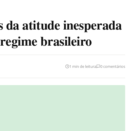
s da atitude inesperada
regime brasileiro
1 min de leitura
0 comentários