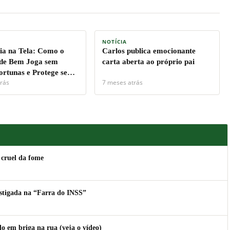
NOTÍCIA
a na Tela: Como o
Carlos publica emocionante
de Bem Joga sem
carta aberta ao próprio pai
ortunas e Protege seu
rás
7 meses atrás
 cruel da fome
estigada na “Farra do INSS”
 em briga na rua (veja o vídeo)