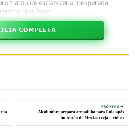
ro tratou de esclarecer a inesperada
egime brasileiro:
𝗜𝗖𝗜𝗔 𝗖𝗢𝗠𝗣𝗟𝗘𝗧𝗔
PRÓXIMO
 rua
Alcolumbre prepara armadilha para Lula após
indicação de Messias (veja o vídeo)