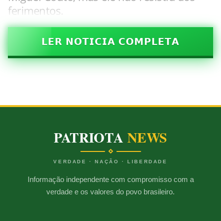
ferimentos.
𝗟𝗘𝗥 𝗡𝗢𝗧𝗜𝗖𝗜𝗔 𝗖𝗢𝗠𝗣𝗟𝗘𝗧𝗔
PATRIOTA
NEWS
VERDADE · NAÇÃO · LIBERDADE
Informação independente com compromisso com a
verdade e os valores do povo brasileiro.