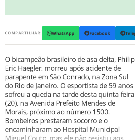
WhatsApp
Facebook
Teleg
COMPARTILHAR:
O bicampeão brasileiro de asa-delta, Philip
Eric Haegler, morreu após acidente de
parapente em São Conrado, na Zona Sul
do Rio de Janeiro. O esportista de 59 anos
sofreu a queda na tarde desta quinta-feira
(20), na Avenida Prefeito Mendes de
Morais, próximo ao número 1500.
Bombeiros prestaram socorro e o
encaminharam ao Hospital Municipal
Miguel Couto, mas ele não resistiu aos