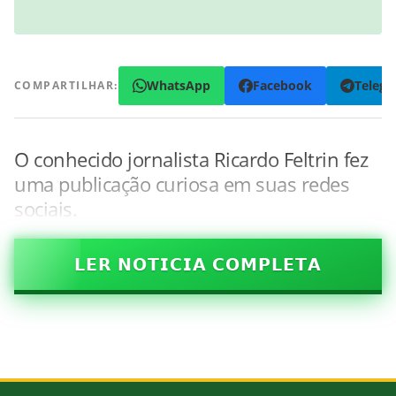
WhatsApp
Facebook
Teleg
COMPARTILHAR:
O conhecido jornalista Ricardo Feltrin fez
uma publicação curiosa em suas redes
sociais.
𝗟𝗘𝗥 𝗡𝗢𝗧𝗜𝗖𝗜𝗔 𝗖𝗢𝗠𝗣𝗟𝗘𝗧𝗔