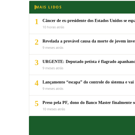
MAIS LIDOS
1
Câncer de ex-presidente dos Estados Unidos se espa
10 horas atrás
2
Revelada a provável causa da morte de jovem inv
9 meses atrás
3
URGENTE: Deputado petista é flagrado apanhando
9 meses atrás
4
Lançamento “escapa” do controle do sistema e vai 
9 meses atrás
5
Preso pela PF, dono do Banco Master finalmente s
10 meses atrás