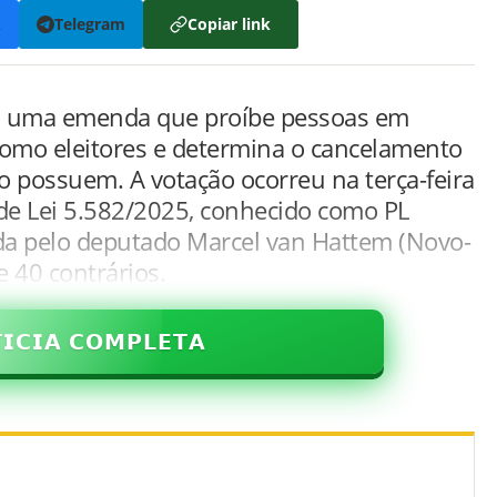
k
Telegram
Copiar link
 uma emenda que proíbe pessoas em
 como eleitores e determina o cancelamento
á o possuem. A votação ocorreu na terça-feira
o de Lei 5.582/2025, conhecido como PL
ada pelo deputado Marcel van Hattem (Novo-
e 40 contrários.
𝗜𝗖𝗜𝗔 𝗖𝗢𝗠𝗣𝗟𝗘𝗧𝗔