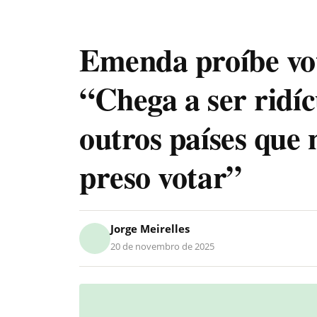
Emenda proíbe vot
“Chega a ser ridí
outros países que n
preso votar”
Jorge Meirelles
20 de novembro de 2025