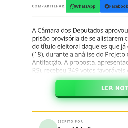
WhatsApp
Faceboo
COMPARTILHAR:
A Câmara dos Deputados aprovou
prisão provisória de se alistarem
do título eleitoral daqueles que j
(18), durante a análise do Projet
Antifacção. A proposta, apresent
RS), recebeu 349 votos favoráveis 
𝗟𝗘𝗥 𝗡𝗢
ESCRITO POR