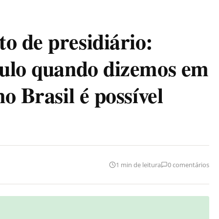
o de presidiário:
culo quando dizemos em
o Brasil é possível
1 min de leitura
0 comentários