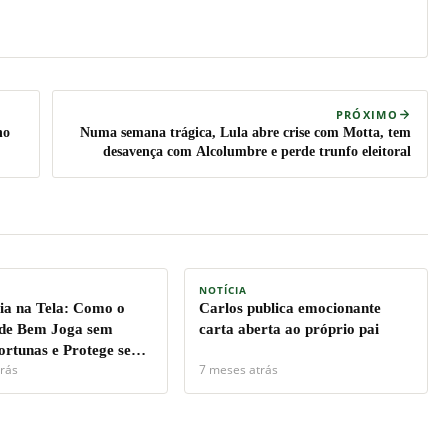
PRÓXIMO
no
Numa semana trágica, Lula abre crise com Motta, tem
desavença com Alcolumbre e perde trunfo eleitoral
NOTÍCIA
a na Tela: Como o
Carlos publica emocionante
de Bem Joga sem
carta aberta ao próprio pai
ortunas e Protege seu
rás
7 meses atrás