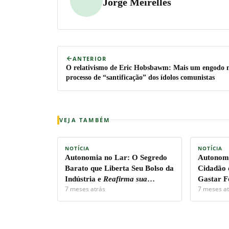
Jorge Meirelles
ANTERIOR
O relativismo de Eric Hobsbawm: Mais um engodo 
processo de “santificação” dos ídolos comunistas
VEJA TAMBÉM
NOTÍCIA
NOTÍCIA
Autonomia no Lar:
O Segredo
Autonomi
Barato que Liberta Seu Bolso da
Cidadão 
Indústria e
Reafirma sua
Gastar F
7 meses atrás
7 meses at
Soberania Pessoal!
Capital.