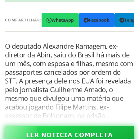
WhatsApp
Facebook
Teleg
COMPARTILHAR:
O deputado Alexandre Ramagem, ex-
diretor da Abin, saiu do Brasil há mais de
um mês, com esposa e filhas, mesmo com
passaportes cancelados por ordem do
STF. A presença dele nos EUA foi revelada
pelo jornalista Guilherme Amado, o
mesmo que divulgou uma matéria que
acabou jogando Filipe Martins, ex-
assessor de Bolsonaro, na prisão…
𝗟𝗘𝗥 𝗡𝗢𝗧𝗜𝗖𝗜𝗔 𝗖𝗢𝗠𝗣𝗟𝗘𝗧𝗔